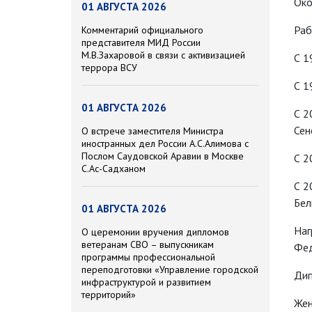
Око
01 АВГУСТА 2026
Раб
Комментарий официального
представителя МИД России
М.В.Захаровой в связи с активизацией
С 1
террора ВСУ
С 1
01 АВГУСТА 2026
С 2
Сен
О встрече заместителя Министра
иностранных дел России А.С.Алимова с
Послом Саудовской Аравии в Москве
С 2
С.Ас-Садханом
С 2
Бел
01 АВГУСТА 2026
Наг
О церемонии вручения дипломов
ветеранам СВО – выпускникам
Фед
программы профессиональной
переподготовки «Управление городской
Дип
инфраструктурой и развитием
территорий»
Жен