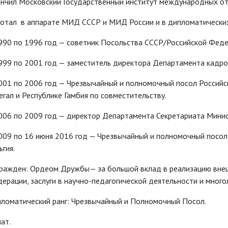
нчил Московский Государственный институт международных от
отал в аппарате МИД СССР и МИД России и в дипломатических 
990 по 1996 год — советник Посольства СССР/Российской Феде
999 по 2001 год — заместитель директора Департамента кадр
001 по 2006 год — Чрезвычайный и полномочный посол Российс
егал и Республике Гамбия по совместительству.
006 по 2009 год — директор Департамента Секретариата Мини
009 по 16 июня 2016 год — Чрезвычайный и полномочный посол
ьгия.
ражден: Ордеом Дружбы— за большой вклад в реализацию внеш
ерации, заслуги в научно-педагогической деятельности и мно
ломатический ранг: Чрезвычайный и Полномочный Посол.
ат.