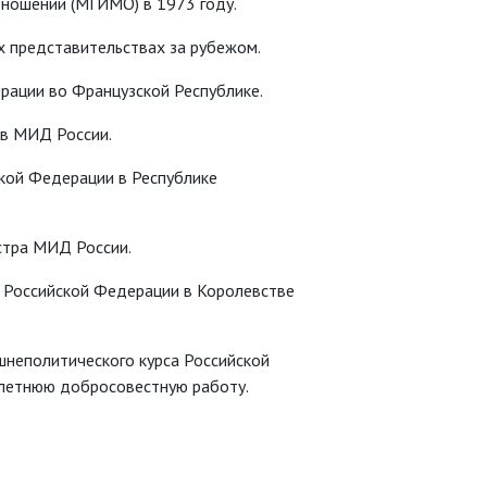
ношений (МГИМО) в 1973 году.
предста­вительствах за рубежом.
рации во Французской Республике.
ов МИД России.
кой Федерации в Республике
стра МИД России.
 Российской Федерации в Королевстве
неполитического курса Российской
голетнюю добросовестную работу.