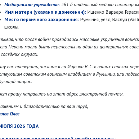
Медицинское учреждение:
361-й отдельный медико-санитарный
Имя матери (указано в донесении):
Ищенко Варвара Гераси
Место первичного захоронения:
Румыния, уезд Васлуй (Vaslui
школы.
тывая, что после войны проводились массовые укрупнения воинс
села Перени могли быть перенесены на один из центральных сове
 соседних округах.
шу вас проверить, числится ли Ищенко В. С. в ваших списках пер
ствующим советским воинским кладбищем в Румынии, или подска
дующий запрос.
ет прошу направить на этот адрес электронной почты.
важением и благодарностью за ваш труд,
алев Олег
 ИЮЛЯ 2026 ГОДА
д ветеранов дипломатической службы отвечает: