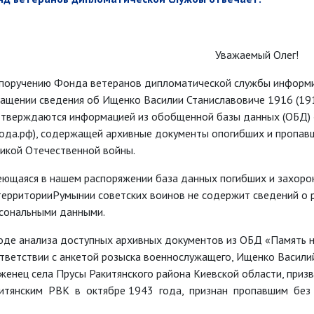
Уважаемый Олег!
поручению Фонда ветеранов дипломатической службы информи
ащении сведения об Ищенко Василии Станиславовиче 1916 (1910
тверждаются информацией из обобщенной базы данных (ОБД) 
ода.рф), содержащей архивные документы опогибших и пропав
икой Отечественной войны.
ющаяся в нашем распоряжении база данных погибших и захоро
территорииРумынии советских воинов не содержит сведений о
сональными данными.
оде анализа доступных архивных документов из ОБД «Память н
тветствии с анкетой розыска военнослужащего, Ищенко Васили
женец села Прусы Ракитянского района Киевской области, приз
итянским РВК в октябре 1943 года, признан пропавшим без в