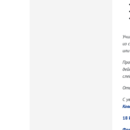
Учи
из 
или
Про
дей
сле
Отв
С у
Ков
18
Фон