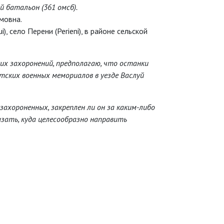
 батальон (361 омсб).
мовна.
), село Перени (Perieni), в районе сельской
ких захоронений, предполагаю, что останки
тских военных мемориалов в уезде Васлуй
езахороненных, закреплен ли он за каким-либо
зать, куда целесообразно направить