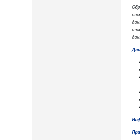
Обр
пам
дан
отк
дан
Дан
Инф
При