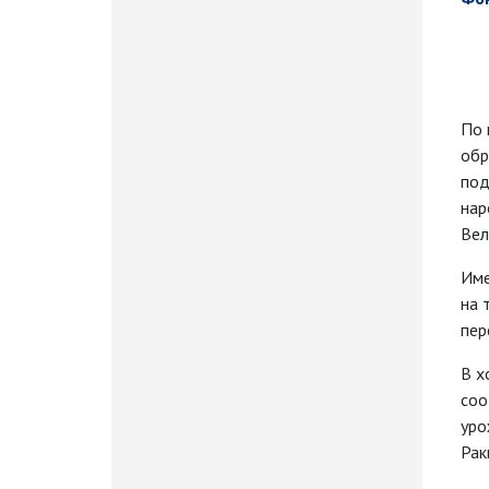
По 
обр
под
нар
Вел
Име
на 
пер
В х
соо
уро
Рак