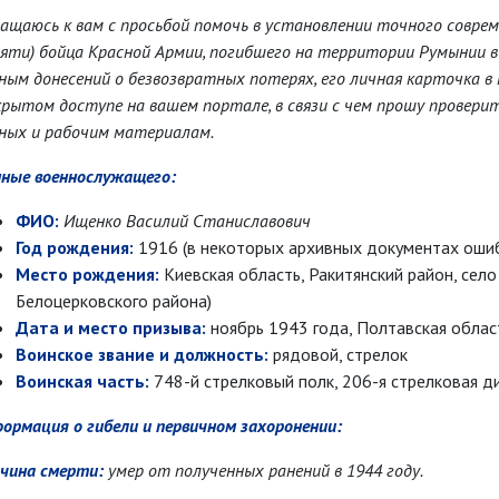
ащаюсь к вам с просьбой помочь в установлении точного соврем
яти) бойца Красной Армии, погибшего на территории Румынии в
ным донесений о безвозвратных потерях, его личная карточка
рытом доступе на вашем портале, в связи с чем прошу провер
ных и рабочим материалам.
ные военнослужащего:
ФИО:
Ищенко Василий Станиславович
Год рождения:
1916 (в некоторых архивных документах ошибо
Место рождения:
Киевская область, Ракитянский район, сел
Белоцерковского района)
Дата и место призыва:
ноябрь 1943 года, Полтавская облас
Воинское звание и должность:
рядовой, стрелок
Воинская часть:
748-й стрелковый полк, 206-я стрелковая д
ормация о гибели и первичном захоронении:
чина смерти:
умер от полученных ранений в 1944 году.