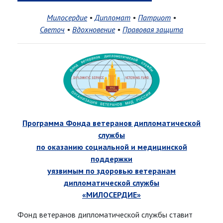
Милосердие
•
Дипломат
•
Патриот
•
Светоч
•
Вдохновение
•
Правовая защита
Программа
Фонда ветеранов дипломатической
службы
по оказанию социальной и медицинской
поддержки
уязвимым по здоровью ветеранам
дипломатической службы
«МИЛОСЕРДИЕ»
Фонд ветеранов дипломатической службы ставит