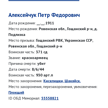
Алексейчук Петр Федорович
Дата рождения:
__.__.1911
Место рождения:
Ровенская обл., Гощанский р-н, д.
Подлизка
Место призыва:
Гощанский РВК, Украинская ССР,
Ровенская обл., Гощанский р-н
Воинская часть:
371 сд
Звание:
красноармеец
Причина смерти:
убит
Дата смерти:
8/6/44
Воинская часть:
930 арт.п
Место захоронения:
Киселишки, Шакяйск.
Место захоронения, перезахоронения, увековечения:
Плокщяй
ID ОБД Мемориал:
55558821