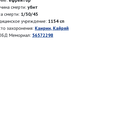
ние:
ефрейтор
чина смерти:
убит
а смерти:
1/30/45
ицинское учреждение:
1154 сп
то захоронения:
Каирин, Кайряй
ОБД Мемориал:
56572298