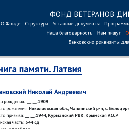
ФОНД ВЕТЕРАНОВ ДИ
О Фонде
Структура
Уставные документы
Программ
Наша благодарность
Нам пишут
О
Банковские реквизиты
для
нига памяти. Латвия
зновский Николай Андреевич
а рождения:
__.__.1909
то рождения:
Николаевская обл., Чаплинский р-н, с. Белоцер
то призыва:
__.__.1944, Курманский РВК, Крымская АССР
нская часть:
344 сд