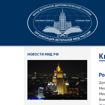
К
НОВОСТИ МИД РФ
Ро
Дат
Мес
Мес
Вои