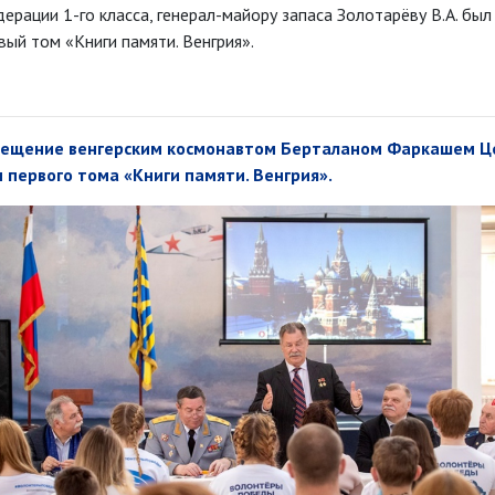
ерации 1-го класса, генерал-майору запаса Золотарёву В.А. бы
вый том «Книги памяти. Венгрия».
ещение венгерским космонавтом Берталаном Фаркашем Це
 первого тома
«Книги памяти. Венгрия».