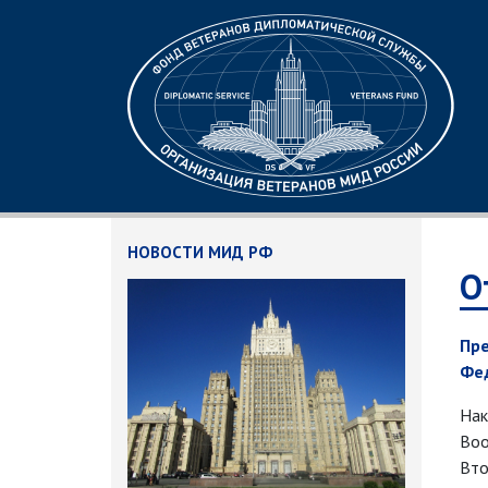
НОВОСТИ МИД РФ
О
Пре
Фе
Нак
Воо
Вто