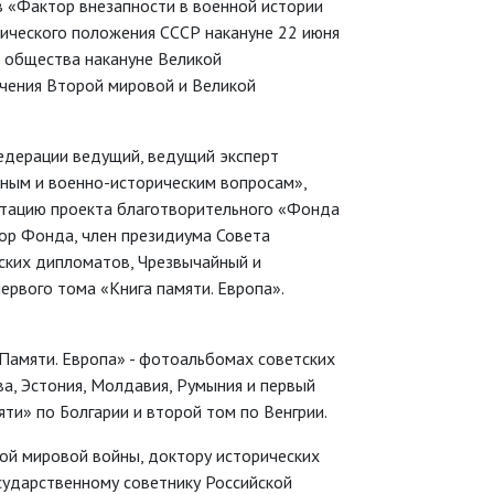
в «Фактор внезапности в военной истории
мического положения СССР накануне 22 июня
о общества накануне Великой
учения Второй мировой и Великой
едерации ведущий, ведущий эксперт
ным и военно-историческим вопросам»,
нтацию проекта благотворительного «Фонда
ор Фонда, член президиума Совета
ских дипломатов, Чрезвычайный и
рвого тома «Книга памяти. Европа».
 Памяти. Европа» - фотоальбомах советских
ва, Эстония, Молдавия, Румыния и первый
яти» по Болгарии и второй том по Венгрии.
ой мировой войны, доктору исторических
осударственному советнику Российской