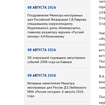
зас
гер
08 АВГУСТА 2026
194
Поздравление Министра иностранных
Оте
дел Российской Федерации С.В.Лаврова
Оте
специальному корреспонденту
Издательского дома «Коммерсантъ»,
главному редактору журнала «Русский
Чле
пионер» А.И.Колесникову
«Фо
пол
вет
08 АВГУСТА 2026
вет
Об очередной годовщине августовских
Пол
событий 2008 года на Кавказе
Вен
08 АВГУСТА 2026
В.А
вои
Интервью заместителя Министра
том
иностранных дел России Д.Е.Любинского
МИА «Россия сегодня», 6 августа 2026
года
Пос
нау