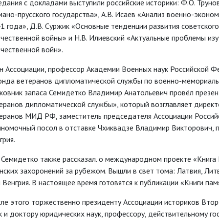
едания с докладами выступили российские историки: Ф.О. Труно
мано-прусского государства», А.В. Исаев «Анализ военно-эконо
1 года», Д.В. Суржик «Основные тенденции развития советског
чественной войны» и Н.В. Илиевский «Актуальные проблемы из
чественной войн».
н Ассоциации, профессор Академии Военных наук Российской Ф
нда ветеранов дипломатической службы по военно-мемориаль
ковник запаса Семидетко Владимир Анатольевич провёл презе
еранов дипломатической службы», который возглавляет директ
еранов МИД РФ, заместитель председателя Ассоциации Россий
номочный посол в отставке Чхиквадзе Владимир Викторович, пе
грия.
. Семидетко также рассказал. о международном проекте «Книга
нских захоронений за рубежом. Вышли в свет тома: Латвия, Лит
 Венгрия. В настоящее время готовятся к публикации «Книги пам
ле этого торжественно президенту Ассоциации историков Втор
к и доктору юридических наук, профессору, действительному г