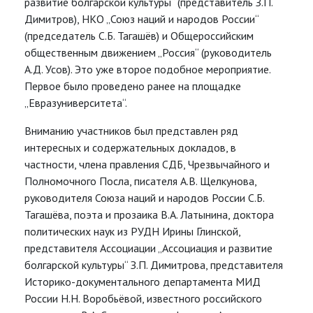
развитие болгарской культуры“ (представитель З.П.
Димитров), НКО „Союз наций и народов России“
(председатель С.Б. Тагашёв) и Общероссийским
общественным движением „Россия“ (руководитель
А.Д. Усов). Это уже второе подобное мероприятие.
Первое было проведено ранее на площадке
„Евразуниверситета“.
Вниманию участников был представлен ряд
интересных и содержательных докладов, в
частности, члена правления СДБ, Чрезвычайного и
Полномочного Посла, писателя А.В. Щелкунова,
руководителя Союза наций и народов России С.Б.
Тагашёва, поэта и прозаика В.А. Латынина, доктора
политических наук из РУДН Ирины Глинской,
представителя Ассоциации „Ассоциация и развитие
болгарской культуры“ З.П. Димитрова, представителя
Историко-документального департамента МИД
России Н.Н. Воробьёвой, известного российского