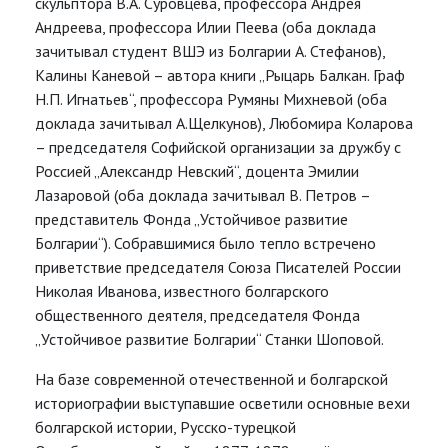
скульптора В.А. Суровцева, профессора Андрея
Андреева, профессора Илии Пеева (оба доклада
зачитывал студент ВШЭ из Болгарии А. Стефанов),
Калины Каневой – автора книги „Рыцарь Балкан. Граф
Н.П. Игнатьев“, профессора Румяны Михневой (оба
доклада зачитывал А.Щелкунов), Любомира Коларова
– председателя Софийской организации за дружбу с
Россией „Александр Невский“, доцента Эмилии
Лазаровой (оба доклада зачитывал В. Петров –
представитель Фонда „Устойчивое развитие
Болгарии“). Собравшимися было тепло встречено
приветствие председателя Союза Писателей России
Николая Иванова, известного болгарского
общественного деятеля, председателя Фонда
„Устойчивое развитие Болгарии“ Станки Шоповой.
На базе современной отечественной и болгарской
историографии выступавшие осветили основные вехи
болгарской истории, Русско-турецкой