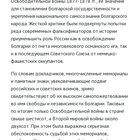
Освободительной войны 1877-1878 гг., её значения
для становления болгарской государственности и
укрепления национального самосознания болгарского
народа. Жесткой критике были подвергнуты попытки
ряда современных фальсификаторов от истории
приуменьшить роль России как в освобождении
Болгарии от гнета многовекового османского ига, так
и в последующем Советского Союза от немецко-
фашистских оккупантов.
По словам докладчиков, многочисленные мемориалы
и памятные знаки, увековечивающие подвиг
российских и советских воинов, зримо
свидетельствуют об их высоком самопожертвовании
во имя свободы и независимости Болгарии. Таковых
по итогам только Освободительной войны в стране
свыше шестисот, а Второй мировой войны около
двухсот. При этом была выражена серьезная
обеспокоенность судьбой этих мемориалов,