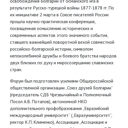
освобождения Болгарии от османского ига в
результате Русско-турецкой войны 1877-1878 гг. По
их инициативе 2 марта в Союзе писателей России
прошла научно-практическая конференция,
посвященная осмыслению исторических и
современных аспектов этого значимого события,
ставшего важнейшей поворотной вехой совместной
российско-болгарской истории, символом
непоколебимой дружбы и боевого братства народов
двух близких по духу и миросозерцанию славянских
стран.
Форум был подготовлен усилиями Общероссийской
общественной организации „Союз друзей Болгарии“
(председатель СДБ Чрезвычайный и Полномочный
Посол А.В. Потапов), автономной НКО
дополнительного профобразования „Евразийский
международный университет“ („Евразуниверситет“,
ректор К.П. Клименко), Ассоциация „Ассоциация и