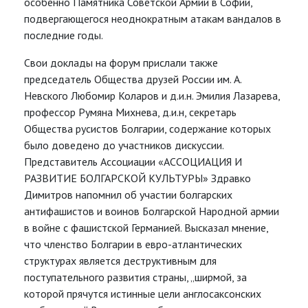
особенно Памятника Советской Армии в Софии,
подвергающегося неоднократным атакам вандалов в
последние годы.
Свои доклады на форум прислали также
председатель Общества друзей России им. А.
Невского Любомир Коларов и д.и.н. Эмилия Лазарева,
профессор Румяна Михнева, д.и.н, секретарь
Общества русистов Болгарии, содержание которых
было доведено до участников дискуссии.
Представитель Ассоциации «АССОЦИАЦИЯ И
РАЗВИТИЕ БОЛГАРСКОЙ КУЛЬТУРЫ» Здравко
Димитров напомнил об участии болгарских
антифашистов и воинов Болгарской Народной армии
в войне с фашистской Германией. Высказал мнение,
что членство Болгарии в евро-атлантических
структурах является деструктивным для
поступательного развития страны, „ширмой, за
которой прячутся истинные цели англосаксонских